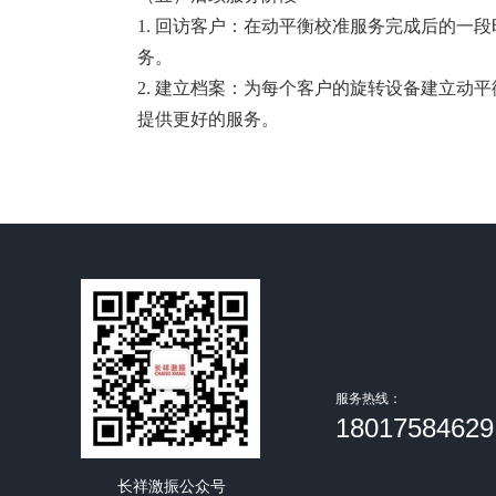
1. 回访客户：在动平衡校准服务完成后的
务。
2. 建立档案：为每个客户的旋转设备建立
提供更好的服务。
服务热线：
1801758462
长祥激振公众号