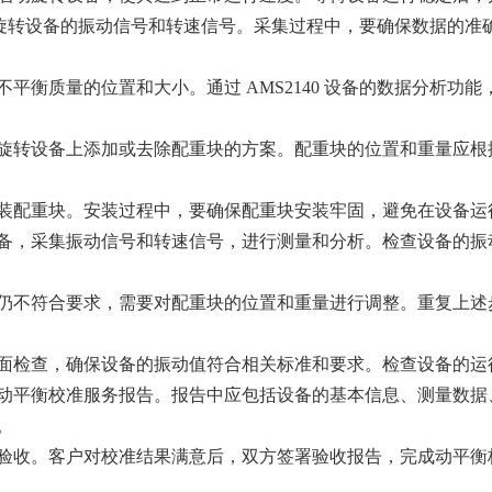
设备采集旋转设备的振动信号和转速信号。采集过程中，要确保数据
不平衡质量的位置和大小。通过 AMS2140 设备的数据分析功
定在旋转设备上添加或去除配重块的方案。配重块的位置和重量应
安装配重块。安装过程中，要确保配重块安装牢固，避免在设备运
转设备，采集振动信号和转速信号，进行测量和分析。检查设备的
情况仍不符合要求，需要对配重块的位置和重量进行调整。重复上
行全面检查，确保设备的振动值符合相关标准和要求。检查设备的
编写动平衡校准服务报告。报告中应包括设备的基本信息、测量数
。
行验收。客户对校准结果满意后，双方签署验收报告，完成动平衡