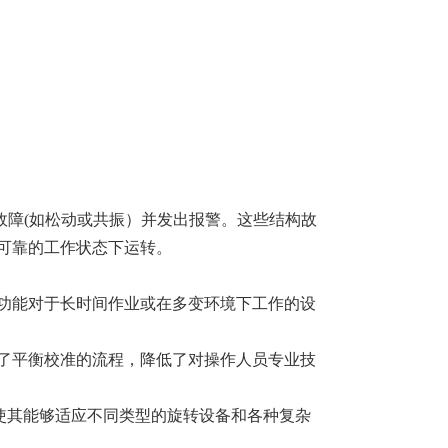
构故障(如松动或共振）并发出报警。这些结构故
可靠的工作状态下运转。
功能对于长时间作业或在多变环境下工作的设
了平衡校准的流程，降低了对操作人员专业技
计使其能够适应不同类型的旋转设备和各种复杂