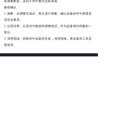
新测量数据，直到不对中量符合标准值。
验收确认
1. 测量：在调整完成后，再次进行测量，确认设备的对中精度是
否符合要求。
2. 记录结果：记录对中数据和调整情况，作为设备维护档案的一
部分。
3. 清理现场：拆除对中设备和支架，清理现场，将设备和工具妥
善保管。
长祥激振科技（上海）有限公司
公司地址：
上海市静安区上海大学国家高科技园区江场西路
1677号1幢307室
邮政编码：200070
电话：021-56389160
邮箱：steven@cxenergize.com
服务热线：
18017584629