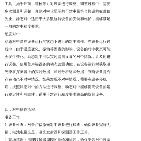
工具（如千斤顶、螺栓等）对设备进行调整。调整过程中，需要
多次测量和调整，直到对中仪显示的不对中量符合预设的标准值
为止。静态对中适用于大多数旋转设备的安装和维护，能够满足
一般的对中精度要求。
动态对中
动态对中是在设备运行的状态下进行的对中操作。在设备运行过
程中，由于温度变化、振动等因素的影响，设备的对中状态可能
会发生变化。动态对中可以实时监测设备的对中情况，并及时进
行调整。使用普卢福设备的动态监测功能，在设备运行时获取激
光束在探测器上的实时数据。通过分析这些数据，判断设备是否
存在动态不对中情况。如果发现不对中情况，需要在设备停机
后，按照静态对中的方法进行调整。动态对中能够提高设备的运
行稳定性和可靠性，适用于对运行精度要求较高的旋转设备。
四，对中操作流程
准备工作
1. 设备检查：对普卢福激光对中设备进行检查，确保设备完好无
损，电池电量充足，激光发射器和探测器工作正常。
2. 现场清理：清理联轴器周围的杂物和油污，确保安装对中设备