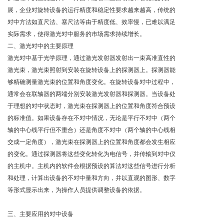
展，企业对旋转设备的运行精度和稳定性要求越来越高，传统的
对中方法如直尺法、塞尺法等由于精度低、效率慢，已难以满足
实际需求，使得激光对中服务的市场需求持续增长。
二、激光对中的主要原理
激光对中基于光学原理，通过激光发射器发射出一束高准直性的
激光束，激光束照射到安装在旋转设备上的探测器上。探测器能
够精确测量激光束的位置和角度变化。在旋转设备对中过程中，
通常会在联轴器的两端分别安装激光发射器和探测器。当设备处
于理想的对中状态时，激光束在探测器上的位置和角度符合预设
的标准值。如果设备存在不对中情况，无论是平行不对中（两个
轴的中心线平行但不重合）还是角度不对中（两个轴的中心线相
交成一定角度），激光束在探测器上的位置和角度都会发生相应
的变化。通过探测器将这些变化转化为电信号，并传输到对中仪
的主机中。主机内的软件会根据预设的算法对这些信号进行分析
和处理，计算出设备的不对中量和方向，并以直观的图形、数字
等形式显示出来，为操作人员提供调整设备的依据。
三、主要应用的对中设备