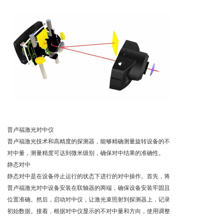
普卢福激光对中仪
普卢福激光技术和高精度的探测器，能够精确测量旋转设备的不
对中量，测量精度可达到微米级别，确保对中结果的准确性。
静态对中
静态对中是在设备停止运行的状态下进行的对中操作。首先，将
普卢福激光对中设备安装在联轴器的两端，确保设备安装牢固且
位置准确。然后，启动对中仪，让激光束照射到探测器上，记录
初始数据。接着，根据对中仪显示的不对中量和方向，使用调整