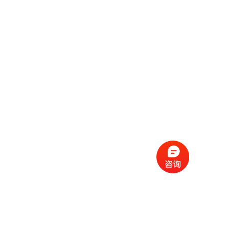
长祥激振科技（上海）有限公司
公司地址：
上海市静安区上海大学国家高科技园区江场西路
1677号1幢307室