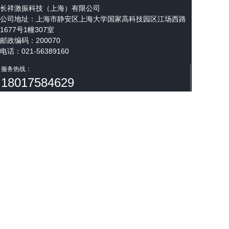
长祥激振科技（上海）有限公司
公司地址：
上海市静安区上海大学国家高科技园区江场西路
1677号1幢307室
邮政编码：200070
电话：021-56389160
邮箱：steven@cxenergize.com
服务热线：
18017584629
微信公众号
长祥激振公众号
版权归长祥激振科技（上海）有限公司所有